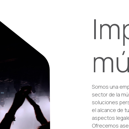
Im
mú
Somos una empr
sector de la m
soluciones pers
el alcance de t
aspectos legal
Ofrecemos ases