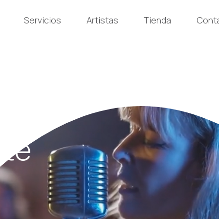
Servicios
Artistas
Tienda
Cont
Promo – Im
ión para grupos de música, festivales, eventos cultur
 te