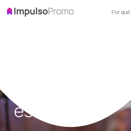
Por qué
Impulso 
Impulsamos tu comunicación, servicio de comunicac
Es hora de que
escuchen