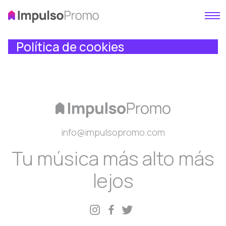
Menú 
Impulso Promo – Impulsamos tu
Impulsamos tu comunicación, servicio de comunicaci
Política de cookies
info@impulsopromo.com
Tu música más alto más
lejos